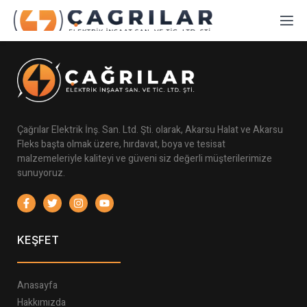
Çağrılar Elektrik İnş. San. Ltd. Şti. olarak, Akarsu Halat ve Akarsu
Fleks başta olmak üzere, hırdavat, boya ve tesisat
malzemeleriyle kaliteyi ve güveni siz değerli müşterilerimize
sunuyoruz.
KEŞFET
Anasayfa
Hakkımızda